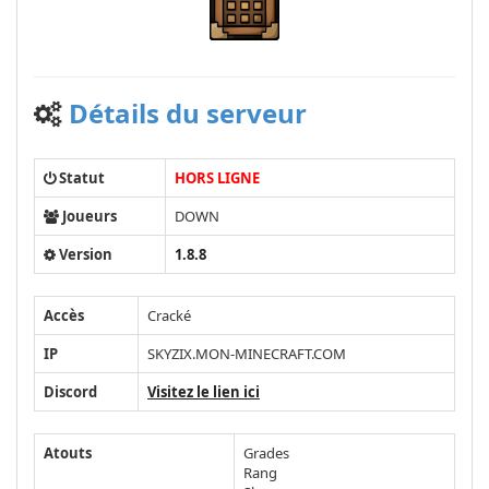
Détails du serveur
Statut
HORS LIGNE
Joueurs
DOWN
Version
1.8.8
Accès
Cracké
IP
SKYZIX.MON-MINECRAFT.COM
Discord
Visitez le lien ici
Atouts
Grades
Rang