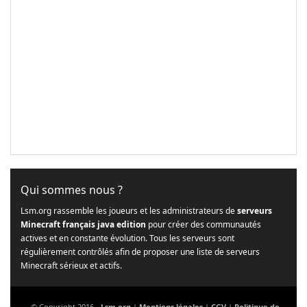
Qui sommes nous ?
Lsm.org rassemble les joueurs et les administrateurs de
serveurs
Minecraft français java edition
pour créer des communautés
actives et en constante évolution. Tous les serveurs sont
régulièrement contrôlés afin de proposer une liste de serveurs
Minecraft sérieux et actifs.
© Copyright 2016 -
Lsm.org
|
Mentions légales
|
CGV
|
Politique de