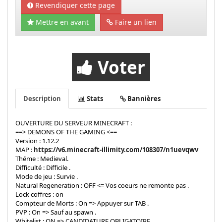
Revendiquer cette page
Mettre en avant
Faire un lien
Voter
Description
Stats
Bannières
OUVERTURE DU SERVEUR MINECRAFT :
==> DEMONS OF THE GAMING <==
Version : 1.12.2
MAP :
https://v6.minecraft-illimity.com/108307/n1uevqwv
Théme : Medieval.
Difficulté : Difficile .
Mode de jeu : Survie .
Natural Regeneration : OFF <= Vos coeurs ne remonte pas .
Lock coffres : on
Compteur de Morts : On => Appuyer sur TAB .
PVP : On => Sauf au spawn .
Whitelist : ON => CANDIDATURE OBLIGATOIRE.