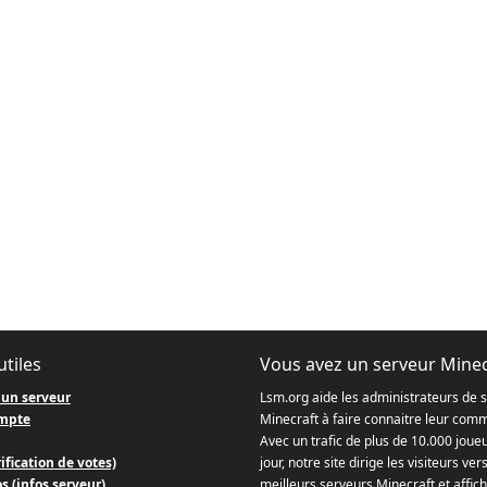
utiles
Vous avez un serveur Minec
 un serveur
Lsm.org aide les administrateurs de 
mpte
Minecraft à faire connaitre leur com
Avec un trafic de plus de 10.000 joue
ification de votes)
jour, notre site dirige les visiteurs ver
s (infos serveur)
meilleurs serveurs Minecraft et affich