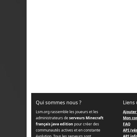
Qui sommes nous ?
Liens 
Lsm.org rassemble les joueurs et les
Ajouter
administrateurs de
serveurs Minecraft
Mon co
français java edition
pour créer des
FAQ
communautés actives et en constante
API (vér
évolution. Tous les serveurs sont
API info