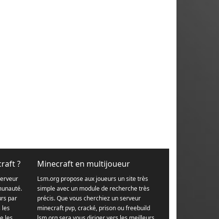
raft ?
Minecraft en multijoueur
serveur
Lsm.org propose aux joueurs un site très
munauté.
simple avec un module de recherche très
urs par
précis. Que vous cherchiez un serveur
s les
minecraft pvp, cracké, prison ou freebuild
e les
lsm.org sera vous diriger vers les meilleurs