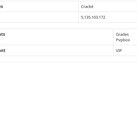
ès
Cracké
5.135.103.172
uts
Grades
Pvpbox
ant
VIP