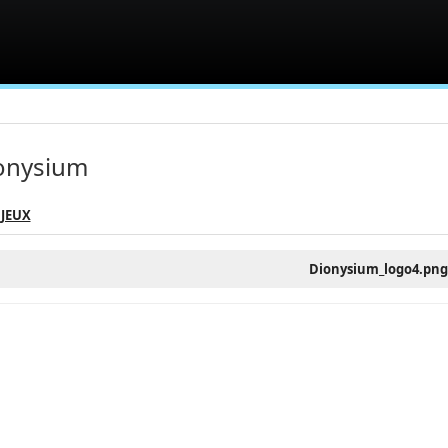
onysium
 JEUX