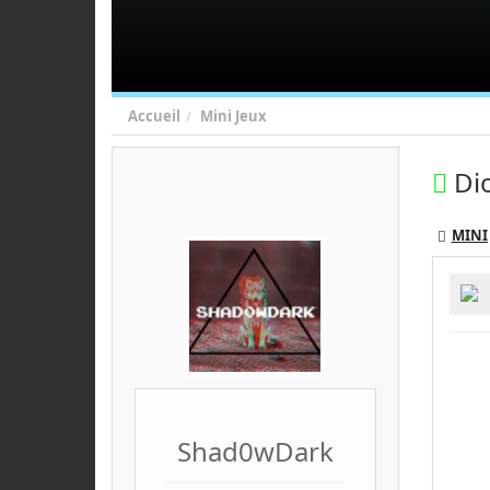
Accueil
Mini Jeux
Di
MINI
Shad0wDark