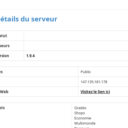
étails du serveur
atut
ueurs
rsion
1.9.4
ès
Public
147.135.181.178
 Web
Visitez le lien ici
uts
Grades
Shops
Economie
Multimonde