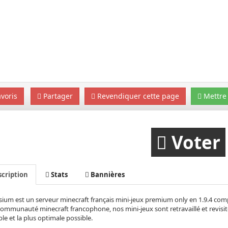
voris
Partager
Revendiquer cette page
Mettre 
Voter
cription
Stats
Bannières
ium est un serveur minecraft français mini-jeux premium only en 1.9.4 compo
communauté minecraft francophone, nos mini-jeux sont retravaillé et revisite
le et la plus optimale possible.