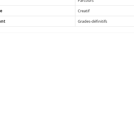
Parcours
e
Creatif
ant
Grades-définitifs