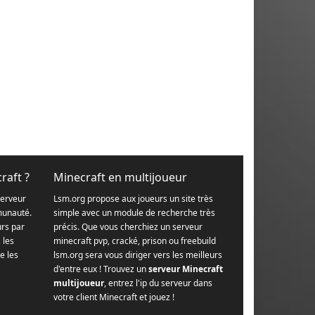
raft ?
Minecraft en multijoueur
serveur
Lsm.org propose aux joueurs un site très
munauté.
simple avec un module de recherche très
urs par
précis. Que vous cherchiez un serveur
s les
minecraft pvp, cracké, prison ou freebuild
e les
lsm.org sera vous diriger vers les meilleurs
d'entre eux ! Trouvez un
serveur Minecraft
multijoueur
, entrez l'ip du serveur dans
votre client Minecraft et jouez !