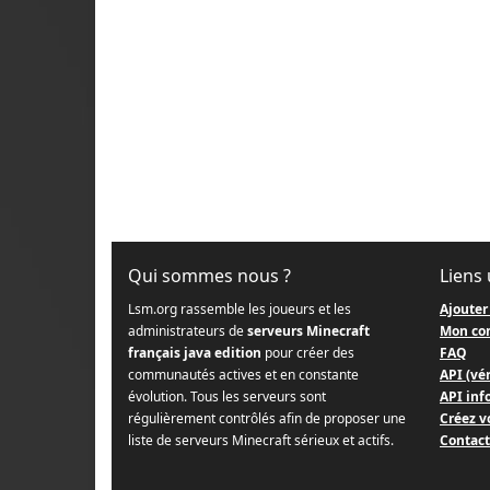
Qui sommes nous ?
Liens 
Lsm.org rassemble les joueurs et les
Ajouter
administrateurs de
serveurs Minecraft
Mon co
français java edition
pour créer des
FAQ
communautés actives et en constante
API (vér
évolution. Tous les serveurs sont
API info
régulièrement contrôlés afin de proposer une
Créez v
liste de serveurs Minecraft sérieux et actifs.
Contact