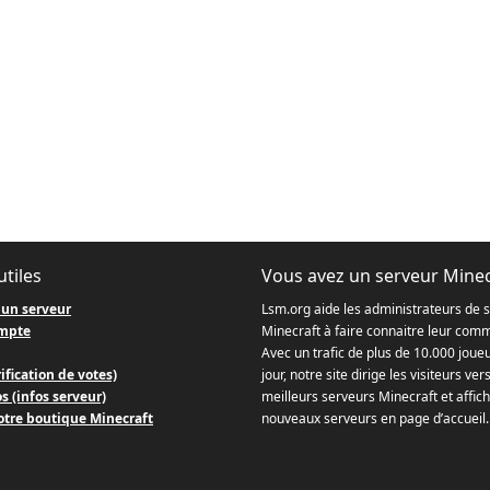
utiles
Vous avez un serveur Minec
 un serveur
Lsm.org aide les administrateurs de 
mpte
Minecraft à faire connaitre leur com
Avec un trafic de plus de 10.000 joue
ification de votes)
jour, notre site dirige les visiteurs ver
s (infos serveur)
meilleurs serveurs Minecraft et affich
otre boutique Minecraft
nouveaux serveurs en page d’accueil.