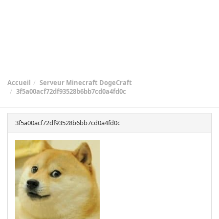
Accueil
Serveur Minecraft DogeCraft
3f5a00acf72df93528b6bb7cd0a4fd0c
3f5a00acf72df93528b6bb7cd0a4fd0c