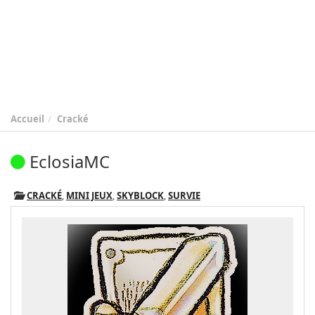
Accueil
Cracké
EclosiaMC
CRACKÉ
,
MINI JEUX
,
SKYBLOCK
,
SURVIE