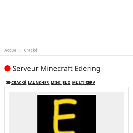
Accueil
Cracké
Serveur Minecraft Edering
CRACKÉ
,
LAUNCHER
,
MINI JEUX
,
MULTI-SERV