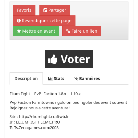
Favoris
Partager
Revendiquer cette page
Mettre en avant
Faire un lien
Voter
Description
Stats
Bannières
Elium Fight – PvP -Faction 1.8.x – 1.10.x
Pvp Faction Farmtowins rigolo on peu rigoler des évent souvent
Rejoignez nous a cette aventure !
Site : http://eliumfight.craftwb.fr
IP : ELIUMFIGHT.LCMC.PRO
Ts Ts.Zeriagames.com:2003