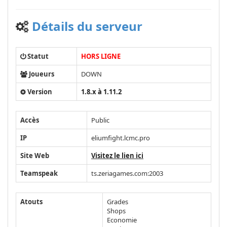
Détails du serveur
Statut
HORS LIGNE
Joueurs
DOWN
Version
1.8.x à 1.11.2
Accès
Public
IP
eliumfight.lcmc.pro
Site Web
Visitez le lien ici
Teamspeak
ts.zeriagames.com:2003
Atouts
Grades
Shops
Economie