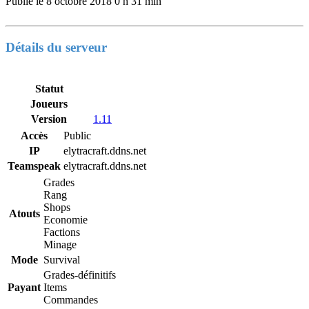
Publié le
8 octobre 2018 0 h 31 min
Détails du serveur
Statut
Joueurs
Version
1.11
Accès
Public
IP
elytracraft.ddns.net
Teamspeak
elytracraft.ddns.net
Grades
Rang
Shops
Atouts
Economie
Factions
Minage
Mode
Survival
Grades-définitifs
Payant
Items
Commandes