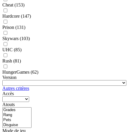
Cheat
(153)
Hardcore
(147)
Prison
(131)
Skywars
(103)
UHC
(85)
Rush
(81)
HungerGames
(62)
Version
Autres critères
Accès
Atouts
Mode de jeu