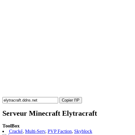
Copier l'IP
Serveur Minecraft Elytracraft
ToolBox
Cracké
,
Multi-Serv
,
PVP Faction
,
Skyblock