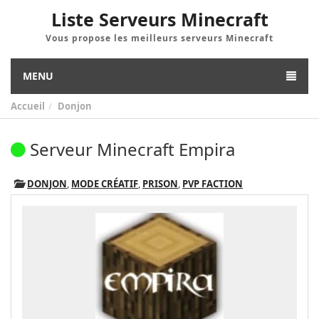
Liste Serveurs Minecraft
Vous propose les meilleurs serveurs Minecraft
MENU
Accueil
Donjon
Serveur Minecraft Empira
DONJON
,
MODE CRÉATIF
,
PRISON
,
PVP FACTION