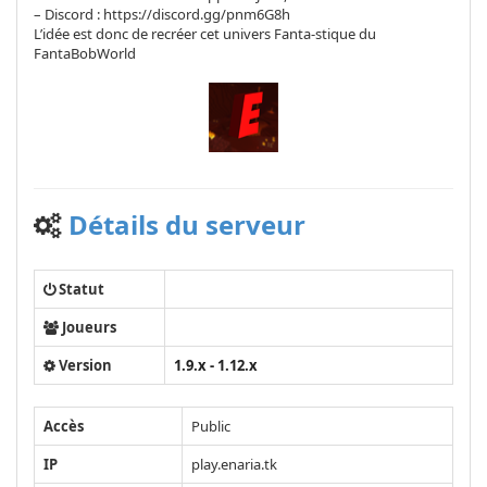
– Discord : https://discord.gg/pnm6G8h
L’idée est donc de recréer cet univers Fanta-stique du
FantaBobWorld
Détails du serveur
Statut
Joueurs
Version
1.9.x - 1.12.x
Accès
Public
IP
play.enaria.tk