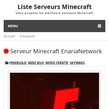
Liste Serveurs Minecraft
Vous propose les meilleurs serveurs Minecraft
MENU
Accueil
Freebuild
Serveur Minecraft EnariaNetwork
FREEBUILD
,
MINI JEUX
,
MODE CRÉATIF
,
SKYWARS