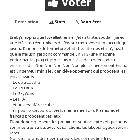
Voter
Description
Stats
Bannières
Bref, j’ai appris que fbw allait fermer, j’étais triste, soudain j’ai eu
une idée, recréer l’univers de fbw sur mon serveur minecraft qui
jusqua l’annonce de fermeture était chez aternos et il n’y avait
que le ffarush. J’ai donc commandé un VPS (une machine
performante quoi) et je me suis mis à coder coder coder et
encore coder. Non Non Non Non Non plus sérieusement Enaria
est un serveur minis jeux en développement qui proposera les
jeux suivants
– Le de a coudre
– Le TNTRun
– Le SkyWars
– Le FFA
– et un créatif/free cube
Très peu de serveurs ouverts uniquement aux Premiums et
français proposent ces Jeux !
Etant donné que seuls les premiums sont acceptés et que nous
sommes très stricts avec les sanctions, les kikoos/rageux seront
rares
Nous recrutons des développeurs Java, et des builders