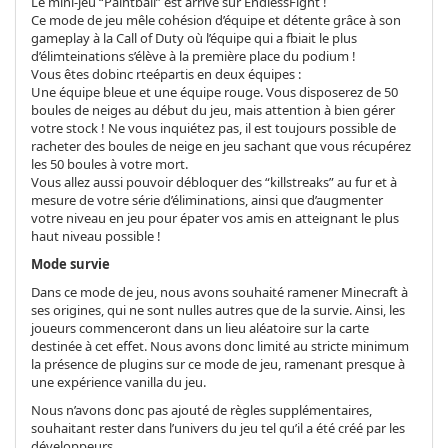
Le mini-jeu “Paintball” est arrivé sur EndlessFight !
Ce mode de jeu mêle cohésion d’équipe et détente grâce à son
gameplay à la Call of Duty où l’équipe qui a fbiait le plus
d’élimteinations s’élève à la première place du podium !
Vous êtes dobinc rteépartis en deux équipes :
Une équipe bleue et une équipe rouge. Vous disposerez de 50
boules de neiges au début du jeu, mais attention à bien gérer
votre stock ! Ne vous inquiétez pas, il est toujours possible de
racheter des boules de neige en jeu sachant que vous récupérez
les 50 boules à votre mort.
Vous allez aussi pouvoir débloquer des “killstreaks” au fur et à
mesure de votre série d’éliminations, ainsi que d’augmenter
votre niveau en jeu pour épater vos amis en atteignant le plus
haut niveau possible !
Mode survie
Dans ce mode de jeu, nous avons souhaité ramener Minecraft à
ses origines, qui ne sont nulles autres que de la survie. Ainsi, les
joueurs commenceront dans un lieu aléatoire sur la carte
destinée à cet effet. Nous avons donc limité au stricte minimum
la présence de plugins sur ce mode de jeu, ramenant presque à
une expérience vanilla du jeu.
Nous n’avons donc pas ajouté de règles supplémentaires,
souhaitant rester dans l’univers du jeu tel qu’il a été créé par les
développeurs.