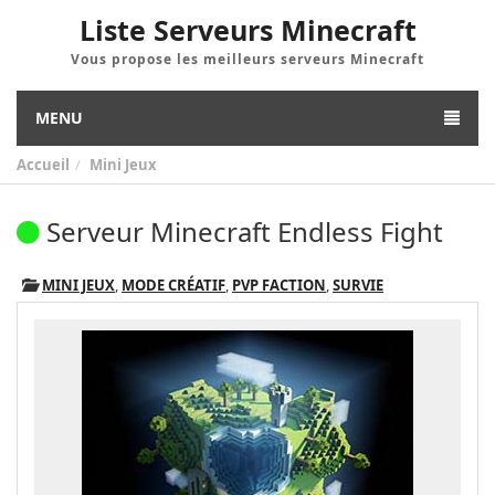
Liste Serveurs Minecraft
Vous propose les meilleurs serveurs Minecraft
MENU
Accueil
Mini Jeux
Serveur Minecraft Endless Fight
MINI JEUX
,
MODE CRÉATIF
,
PVP FACTION
,
SURVIE