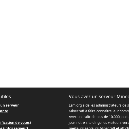
utiles
Vous avez un serveur Minec
 un serveur
Lsm.org aide les administrateurs de 
mpte
Minecraft à faire connaitre leur com
Avec un trafic de plus de 10.000 joue
ification de votes)
jour, notre site dirige les visiteurs ver
s (infos serveur)
meilleurs serveurs Minecraft et affich