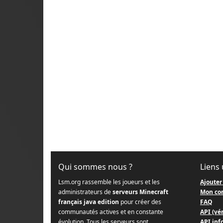
Qui sommes nous ?
Liens 
Lsm.org rassemble les joueurs et les
Ajouter
administrateurs de
serveurs Minecraft
Mon co
français java edition
pour créer des
FAQ
communautés actives et en constante
API (vér
évolution. Tous les serveurs sont
API info