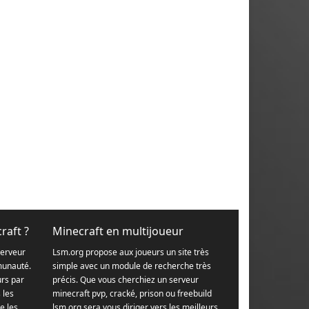
raft ?
Minecraft en multijoueur
serveur
Lsm.org propose aux joueurs un site très
munauté.
simple avec un module de recherche très
urs par
précis. Que vous cherchiez un serveur
s les
minecraft pvp, cracké, prison ou freebuild
e les
lsm.org sera vous diriger vers les meilleurs