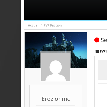
Accueil
PVP Faction
Se
PVP
Erozionmc