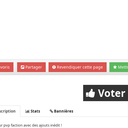
voris
Partager
Revendiquer cette page
Mettr
Voter
cription
Stats
Bannières
r pvp faction avec des ajouts inédit !