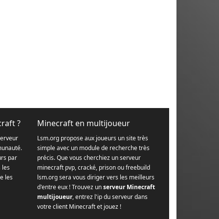
raft ?
Minecraft en multijoueur
serveur
Lsm.org propose aux joueurs un site très
munauté.
simple avec un module de recherche très
urs par
précis. Que vous cherchiez un serveur
s les
minecraft pvp, cracké, prison ou freebuild
e les
lsm.org sera vous diriger vers les meilleurs
d'entre eux ! Trouvez un
serveur Minecraft
multijoueur
, entrez l'ip du serveur dans
votre client Minecraft et jouez !