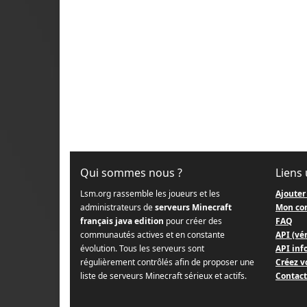
Qui sommes nous ?
Liens 
Lsm.org rassemble les joueurs et les
Ajouter
administrateurs de
serveurs Minecraft
Mon co
français java edition
pour créer des
FAQ
communautés actives et en constante
API (vér
évolution. Tous les serveurs sont
API info
régulièrement contrôlés afin de proposer une
Créez v
liste de serveurs Minecraft sérieux et actifs.
Contact