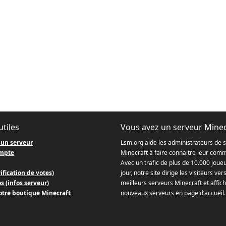
utiles
Vous avez un serveur Minec
 un serveur
Lsm.org aide les administrateurs de 
mpte
Minecraft à faire connaitre leur com
Avec un trafic de plus de 10.000 joue
ification de votes)
jour, notre site dirige les visiteurs ver
s (infos serveur)
meilleurs serveurs Minecraft et affich
otre boutique Minecraft
nouveaux serveurs en page d’accueil.