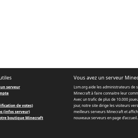
utiles
Vous avez un serveur Minec
 un serveur
Lsm.org aide les administrateurs de 
mpte
Minecraft à faire connaitre leur com
Avec un trafic de plus de 10.000 joue
ification de votes)
jour, notre site dirige les visiteurs ver
s (infos serveur)
meilleurs serveurs Minecraft et affich
otre boutique Minecraft
nouveaux serveurs en page d’accueil.