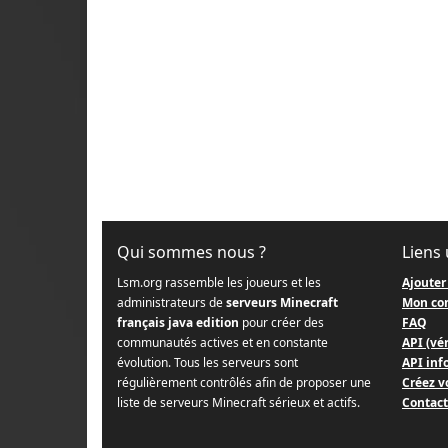
Qui sommes nous ?
Liens 
Lsm.org rassemble les joueurs et les
Ajouter
administrateurs de
serveurs Minecraft
Mon co
français java edition
pour créer des
FAQ
communautés actives et en constante
API (vér
évolution. Tous les serveurs sont
API info
régulièrement contrôlés afin de proposer une
Créez v
liste de serveurs Minecraft sérieux et actifs.
Contact