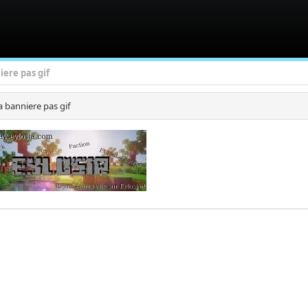
iere pas gif
a banniere pas gif