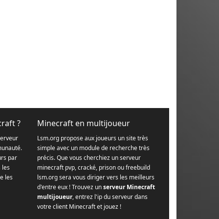
raft ?
Minecraft en multijoueur
serveur
Lsm.org propose aux joueurs un site très
munauté.
simple avec un module de recherche très
urs par
précis. Que vous cherchiez un serveur
s les
minecraft pvp, cracké, prison ou freebuild
e les
lsm.org sera vous diriger vers les meilleurs
d'entre eux ! Trouvez un
serveur Minecraft
multijoueur
, entrez l'ip du serveur dans
votre client Minecraft et jouez !