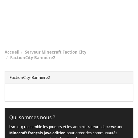
Accueil
Serveur Minecraft Faction City
FactionCity-Bannière2
FactionCity-Bannière2
Qui sommes nous ?
Lsm.org rassemble les joueurs et les administrateurs de
serveurs
Minecraft français java edition
pour créer des communautés