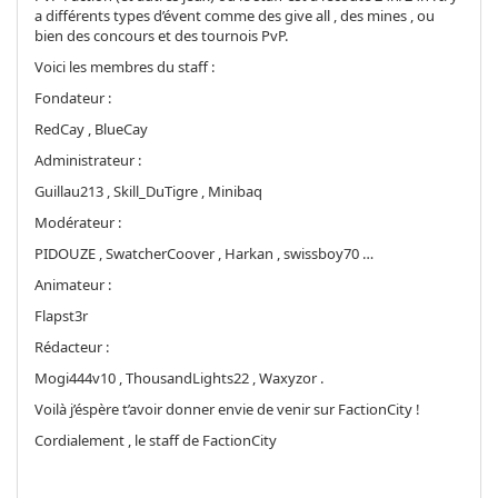
a différents types d’évent comme des give all , des mines , ou
bien des concours et des tournois PvP.
Voici les membres du staff :
Fondateur :
RedCay , BlueCay
Administrateur :
Guillau213 , Skill_DuTigre , Minibaq
Modérateur :
PIDOUZE , SwatcherCoover , Harkan , swissboy70 …
Animateur :
Flapst3r
Rédacteur :
Mogi444v10 , ThousandLights22 , Waxyzor .
Voilà j’éspère t’avoir donner envie de venir sur FactionCity !
Cordialement , le staff de FactionCity