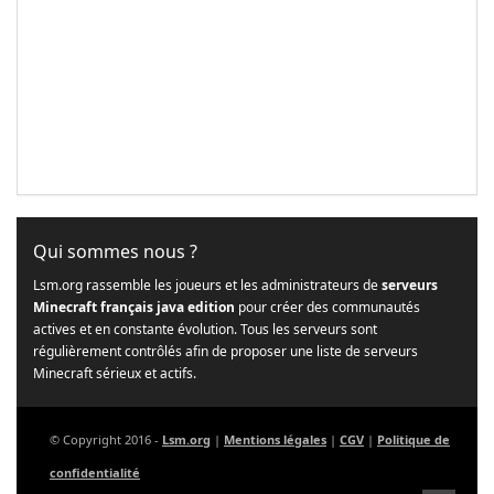
Qui sommes nous ?
Lsm.org rassemble les joueurs et les administrateurs de
serveurs
Minecraft français java edition
pour créer des communautés
actives et en constante évolution. Tous les serveurs sont
régulièrement contrôlés afin de proposer une liste de serveurs
Minecraft sérieux et actifs.
© Copyright 2016 -
Lsm.org
|
Mentions légales
|
CGV
|
Politique de
confidentialité