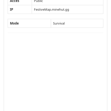
Accès
Public
IP
FestiveMap.minehut.gg
Mode
Survival