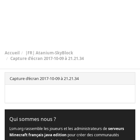
Accueil
|FR| Atanium-SkyBlock
Capture d’écran 2017-10-09 à 21.21.34
Capture d’écran 2017-10-09 à 21.21.34
Qui sommes nous ?
Lsm.org rassemble les joueurs et les administrateurs de
serveurs
Minecraft français java edition
pour créer des communautés