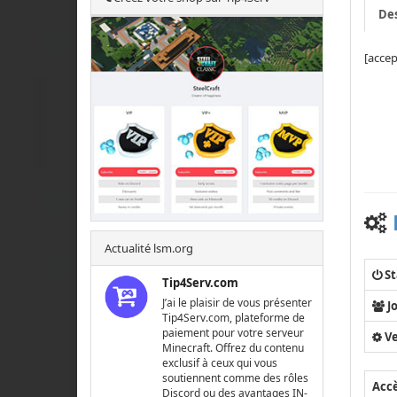
Des
[accep
[I
Actualité lsm.org
St
Tip4Serv.com
J’ai le plaisir de vous présenter
J
Tip4Serv.com, plateforme de
paiement pour votre serveur
Ve
Minecraft. Offrez du contenu
exclusif à ceux qui vous
soutiennent comme des rôles
Acc
Discord ou des avantages IN-