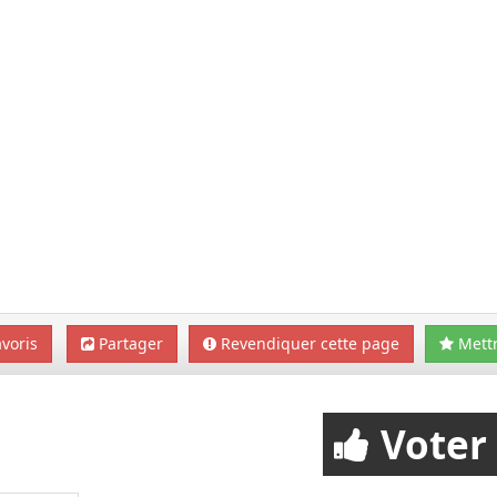
voris
Partager
Revendiquer cette page
Mettr
Voter