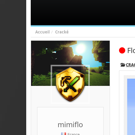
Accueil
Cracké
Fl
CRA
mimiflo
France