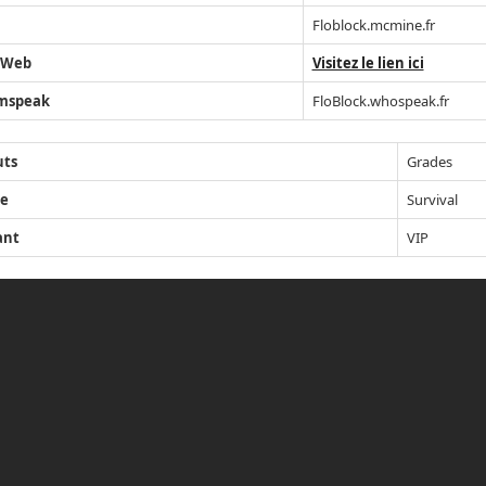
Floblock.mcmine.fr
 Web
Visitez le lien ici
mspeak
FloBlock.whospeak.fr
uts
Grades
e
Survival
ant
VIP