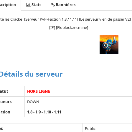
cription
Stats
Bannières
te les Cracké] [Serveur PvP-Faction 1.8 / 1.11] [Le serveur vien de passer V2]
P] [Floblock.mcmine]
Détails du serveur
atut
HORS LIGNE
oueurs
DOWN
rsion
1.8 - 1.9 - 1.10 - 1.11
ès
Public