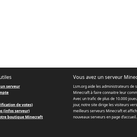
utiles
Vous avez un serveur Minec
 un serveur
Lsm.org aide les administrateurs de 
mpte
Minecraft à faire connaitre leur com
Avec un trafic de plus de 10.000 joue
ification de votes)
jour, notre site dirige les visiteurs ver
s (infos serveur)
meilleurs serveurs Minecraft et affich
otre boutique Minecraft
nouveaux serveurs en page d’accueil.