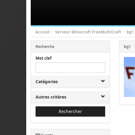
Accueil
Serveur Minecraft FreeMultiCraft
bg1
Recherche
bg1
Mot clef
Catégories
Autres critères
Rechercher