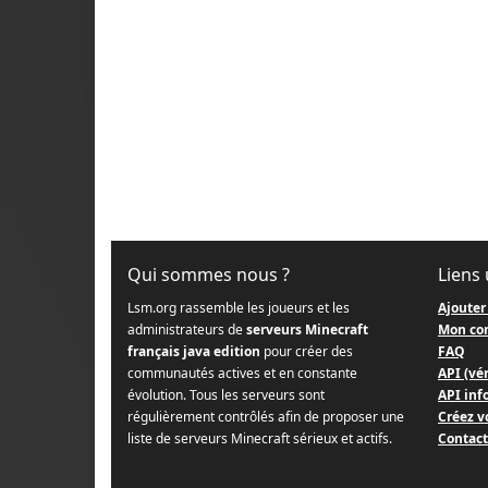
Qui sommes nous ?
Liens 
Lsm.org rassemble les joueurs et les
Ajouter
administrateurs de
serveurs Minecraft
Mon co
français java edition
pour créer des
FAQ
communautés actives et en constante
API (vér
évolution. Tous les serveurs sont
API info
régulièrement contrôlés afin de proposer une
Créez v
liste de serveurs Minecraft sérieux et actifs.
Contact