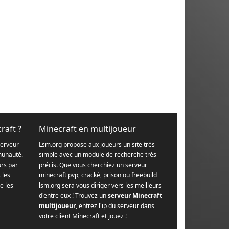
raft ?
Minecraft en multijoueur
serveur
Lsm.org propose aux joueurs un site très
munauté.
simple avec un module de recherche très
urs par
précis. Que vous cherchiez un serveur
s les
minecraft pvp, cracké, prison ou freebuild
e les
lsm.org sera vous diriger vers les meilleurs
d'entre eux ! Trouvez un
serveur Minecraft
multijoueur
, entrez l'ip du serveur dans
votre client Minecraft et jouez !