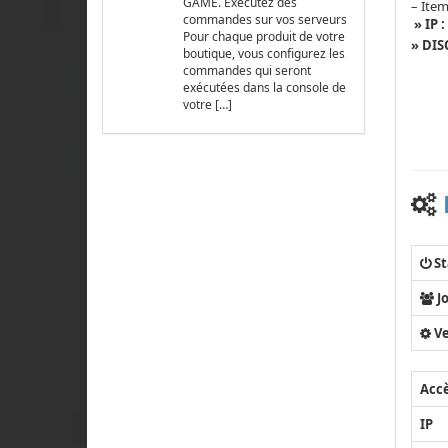
GAME. Exécutez des
– Ite
commandes sur vos serveurs
» IP :
Pour chaque produit de votre
» DIS
boutique, vous configurez les
commandes qui seront
exécutées dans la console de
votre […]
St
J
Ve
Acc
IP