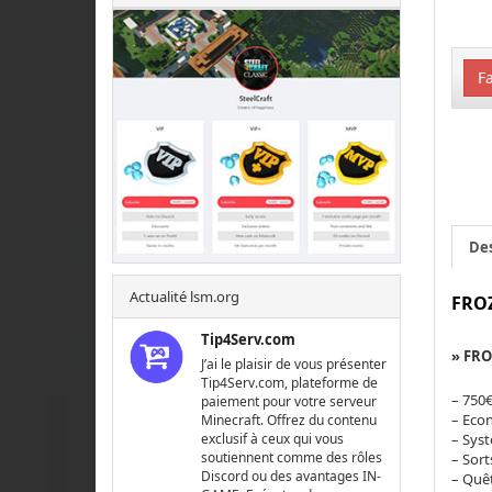
Fa
Des
Actualité lsm.org
FRO
Tip4Serv.com
» FR
J’ai le plaisir de vous présenter
Tip4Serv.com, plateforme de
– 750
paiement pour votre serveur
– Eco
Minecraft. Offrez du contenu
– Sys
exclusif à ceux qui vous
soutiennent comme des rôles
– Sort
Discord ou des avantages IN-
– Quê