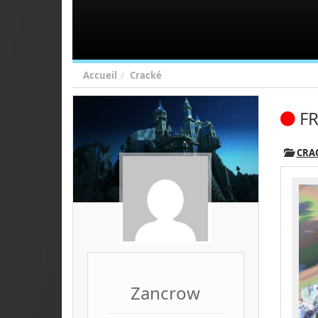
Accueil
Cracké
F
CRA
Zancrow