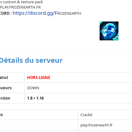
ms custom & texture pack
PLAY.FROZENEARTH.FR
https://discord.gg/F
CORD :
ROZENEARTH
Détails du serveur
atut
HORS LIGNE
oueurs
DOWN
rsion
1.8 > 1.16
ès
Cracké
play.frozenearth.fr