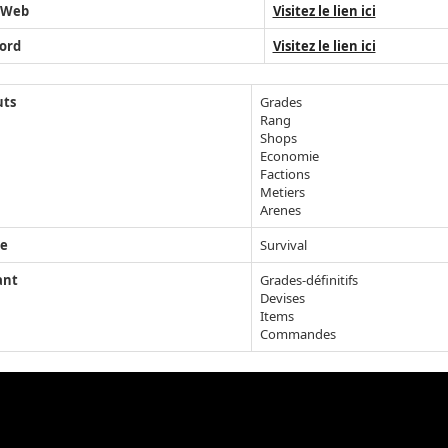
 Web
Visitez le lien ici
ord
Visitez le lien ici
uts
Grades
Rang
Shops
Economie
Factions
Metiers
Arenes
e
Survival
ant
Grades-définitifs
Devises
Items
Commandes