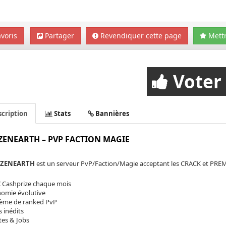
voris
Partager
Revendiquer cette page
Mettr
Voter
cription
Stats
Bannières
ZENEARTH – PVP FACTION MAGIE
OZENEARTH
est un serveur PvP/Faction/Magie acceptant les CRACK et PREMIU
€ Cashprize chaque mois
nomie évolutive
tème de ranked PvP
s inédits
tes & Jobs