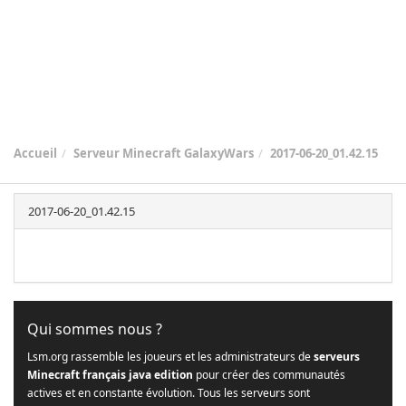
Accueil
Serveur Minecraft GalaxyWars
2017-06-20_01.42.15
2017-06-20_01.42.15
Qui sommes nous ?
Lsm.org rassemble les joueurs et les administrateurs de
serveurs
Minecraft français java edition
pour créer des communautés
actives et en constante évolution. Tous les serveurs sont