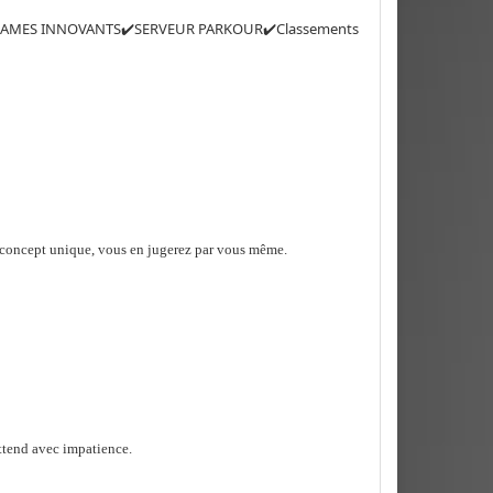
R GAMES INNOVANTS✔️SERVEUR PARKOUR✔️Classements
e concept unique, vous en jugerez par vous même.
ttend avec impatience.