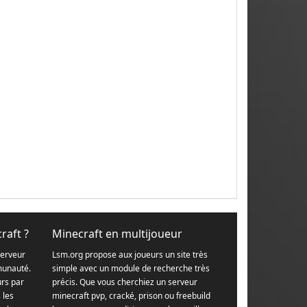
raft ?
Minecraft en multijoueur
serveur
Lsm.org propose aux joueurs un site très
munauté.
simple avec un module de recherche très
urs par
précis. Que vous cherchiez un serveur
s les
minecraft pvp, cracké, prison ou freebuild