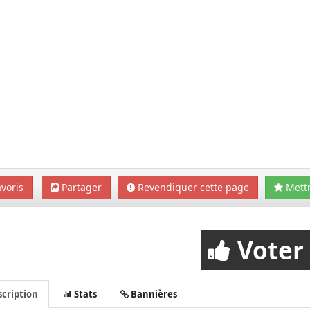
voris
Partager
Revendiquer cette page
Mettr
Voter
cription
Stats
Bannières