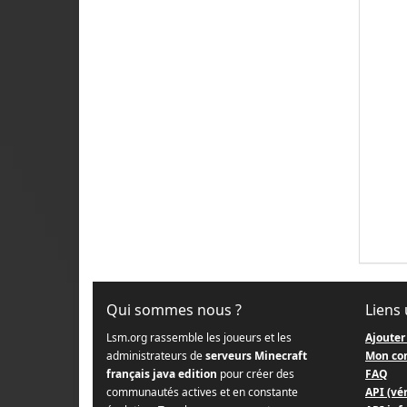
Qui sommes nous ?
Liens 
Lsm.org rassemble les joueurs et les
Ajouter
administrateurs de
serveurs Minecraft
Mon co
français java edition
pour créer des
FAQ
communautés actives et en constante
API (vér