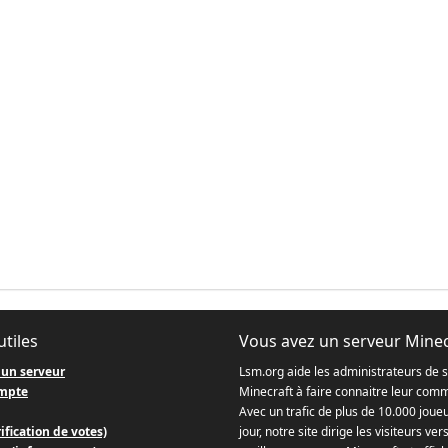
utiles
Vous avez un serveur Minec
 un serveur
Lsm.org aide les administrateurs de 
mpte
Minecraft à faire connaitre leur com
Avec un trafic de plus de 10.000 joue
ification de votes)
jour, notre site dirige les visiteurs ver