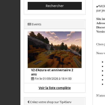
Rechercher
✔️MOD
par j
Site in
Adress
Events
Disco
Versio
Chers 
Nous v
V2 d'Azura et anniversaire 2
ans
Fin le 01/09/2026 à 18 H 00
Voir la liste complète
N’atte
Créez votre shop sur Tip4Serv