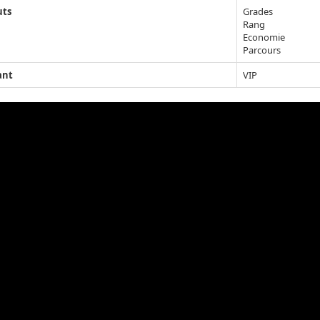
uts
Grades
Rang
Economie
Parcours
ant
VIP