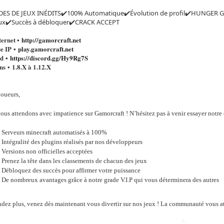
ES DE JEUX INÉDITS✔️100% Automatique✔️Évolution de profil✔️HUNGE
eux✔️Succès à débloquer✔️CRACK ACCEPT
ternet •
http://gamorcraft.net
e IP •
play.gamorcraft.net
rd •
https://discord.gg/Hy9Rg7S
ns •
1.8.X à 1.12.X
joueurs,
ous attendons avec impatience sur Gamorcraft ! N’hésitez pas à venir essayer notr
Serveurs minecraft automatisés à 100%
Intégralité des plugins réalisés par nos développeurs
Versions non officielles acceptées
Prenez la tête dans les classements de chacun des jeux
Débloquez des succès pour affirmer votre puissance
De nombreux avantages grâce à notre grade V.I.P qui vous déterminera des autres
ndez plus, venez dès maintenant vous divertir sur nos jeux ! La communauté vous a