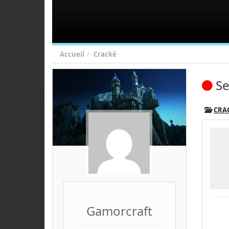
Accueil
Cracké
Se
CRA
Gamorcraft