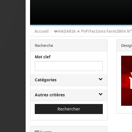
Accueil
❤️HADARIA ★ PvP/Factions Farm2Win N°
Recherche
Design
Mot clef
Catégories
Autres critères
Rechercher