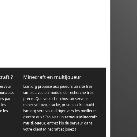
raft ?
Minecraft en multijoueur
serveur
Lsm.org propose aux joueurs un site très
munauté.
simple avec un module de recherche très
urs par
précis. Que vous cherchiez un serveur
s les
minecraft pvp, cracké, prison ou freebuild
e les
lsm.org sera vous diriger vers les meilleurs
d'entre eux ! Trouvez un
serveur Minecraft
multijoueur
, entrez l'ip du serveur dans
votre client Minecraft et jouez !