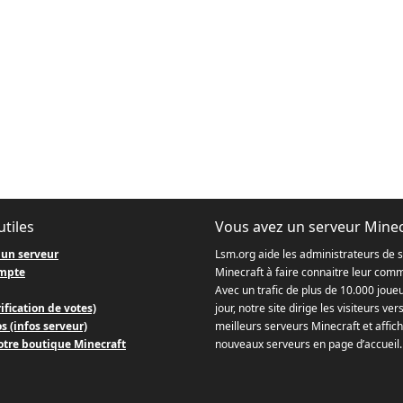
utiles
Vous avez un serveur Minec
 un serveur
Lsm.org aide les administrateurs de 
mpte
Minecraft à faire connaitre leur com
Avec un trafic de plus de 10.000 joue
ification de votes)
jour, notre site dirige les visiteurs ver
s (infos serveur)
meilleurs serveurs Minecraft et affich
otre boutique Minecraft
nouveaux serveurs en page d’accueil.