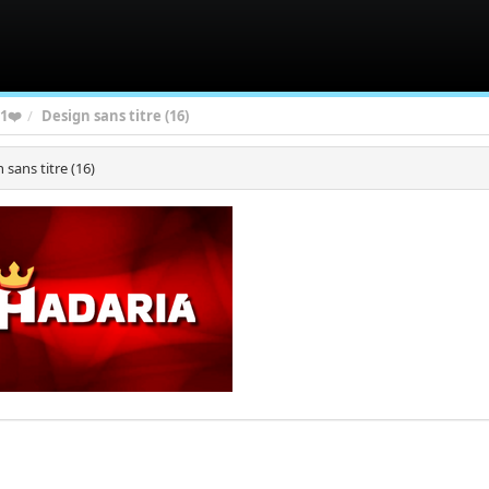
1❤️
Design sans titre (16)
 sans titre (16)