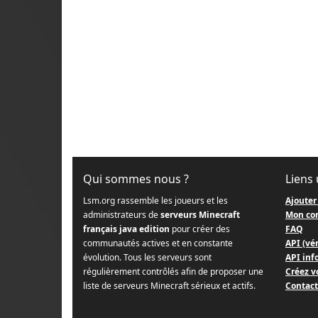
Qui sommes nous ?
Liens 
Lsm.org rassemble les joueurs et les
Ajouter
administrateurs de
serveurs Minecraft
Mon co
français java edition
pour créer des
FAQ
communautés actives et en constante
API (vér
évolution. Tous les serveurs sont
API info
régulièrement contrôlés afin de proposer une
Créez v
liste de serveurs Minecraft sérieux et actifs.
Contact