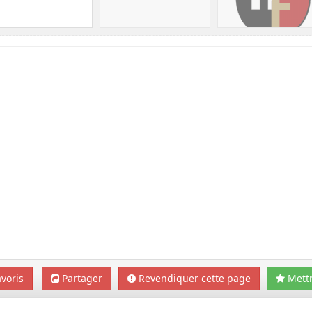
voris
Partager
Revendiquer cette page
Mettr