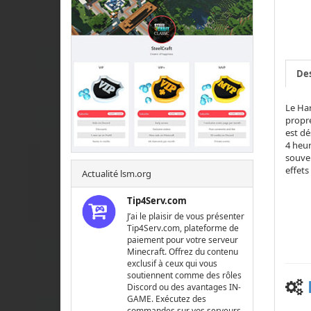
Des
Le Har
propre
est dé
4 heur
souven
effets
Actualité lsm.org
Tip4Serv.com
J’ai le plaisir de vous présenter
Tip4Serv.com, plateforme de
paiement pour votre serveur
Minecraft. Offrez du contenu
exclusif à ceux qui vous
soutiennent comme des rôles
Discord ou des avantages IN-
GAME. Exécutez des
commandes sur vos serveurs