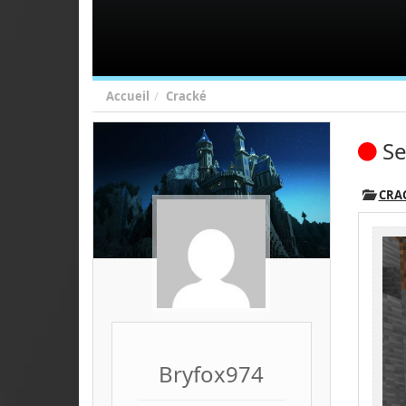
Accueil
Cracké
Se
CRA
Bryfox974