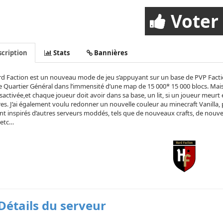
Voter
cription
Stats
Bannières
d Faction est un nouveau mode de jeu s’appuyant sur un base de PVP Faction 
 Quartier Général dans l’immensité d’une map de 15 000* 15 000 blocs. Mais il
sactivée,et chaque joueur doit avoir dans sa base, un lit, si un joueur meurt et
es. J’ai également voulu redonner un nouvelle couleur au minecraft Vanilla, p
t inspirés d’autres serveurs moddés, tels que de nouveaux crafts, de nouve
 etc…
Détails du serveur