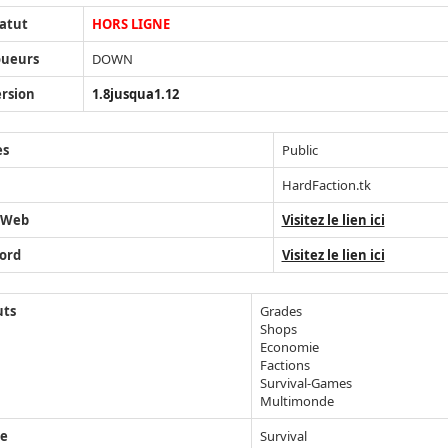
atut
HORS LIGNE
oueurs
DOWN
rsion
1.8jusqua1.12
ès
Public
HardFaction.tk
 Web
Visitez le lien ici
ord
Visitez le lien ici
uts
Grades
Shops
Economie
Factions
Survival-Games
Multimonde
e
Survival