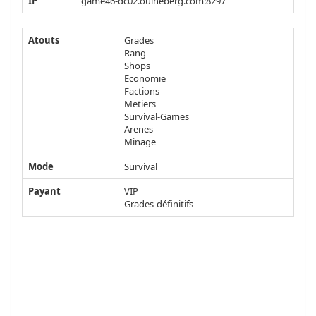
IP
game46-dc02.ouiheberg.com:8297
Atouts
Grades
Rang
Shops
Economie
Factions
Metiers
Survival-Games
Arenes
Minage
Mode
Survival
Payant
VIP
Grades-définitifs