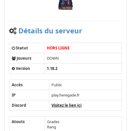
Détails du serveur
Statut
HORS LIGNE
Joueurs
DOWN
Version
1.18.2
Accès
Public
IP
play.heregade.fr
Discord
Visitez le lien ici
Atouts
Grades
Rang