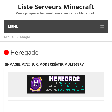
Liste Serveurs Minecraft
Vous propose les meilleurs serveurs Minecraft
MENU
Accueil
Magie
Heregade
MAGIE
,
MINI JEUX
,
MODE CRÉATIF
,
MULTI-SERV