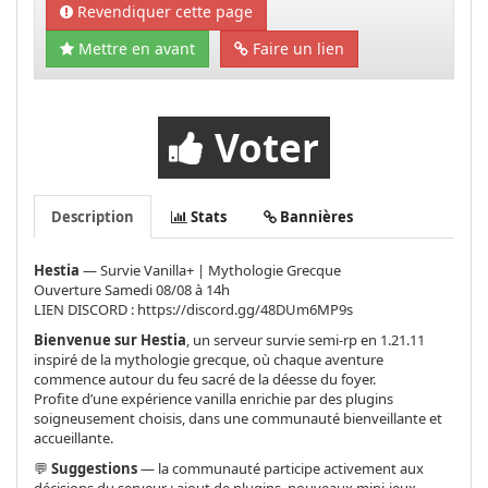
Revendiquer cette page
Mettre en avant
Faire un lien
Voter
Description
Stats
Bannières
Hestia
— Survie Vanilla+ | Mythologie Grecque
Ouverture Samedi 08/08 à 14h
LIEN DISCORD : https://discord.gg/48DUm6MP9s
Bienvenue sur Hestia
, un serveur survie semi-rp en 1.21.11
inspiré de la mythologie grecque, où chaque aventure
commence autour du feu sacré de la déesse du foyer.
Profite d’une expérience vanilla enrichie par des plugins
soigneusement choisis, dans une communauté bienveillante et
accueillante.
💬
Suggestions
— la communauté participe activement aux
décisions du serveur : ajout de plugins, nouveaux mini-jeux,