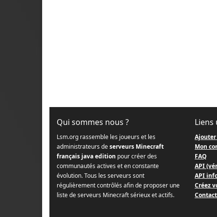
Qui sommes nous ?
Liens 
Lsm.org rassemble les joueurs et les
Ajouter
administrateurs de
serveurs Minecraft
Mon co
français java edition
pour créer des
FAQ
communautés actives et en constante
API (vér
évolution. Tous les serveurs sont
API info
régulièrement contrôlés afin de proposer une
Créez v
liste de serveurs Minecraft sérieux et actifs.
Contact