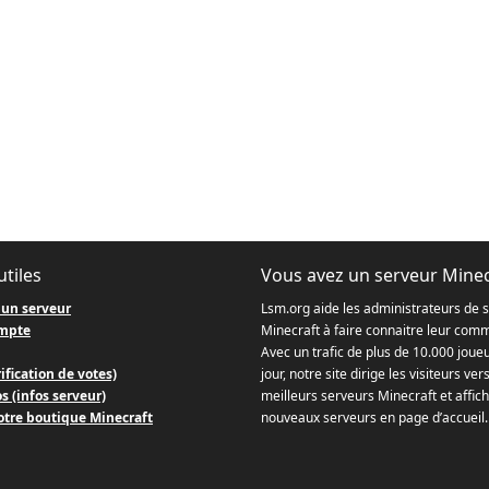
utiles
Vous avez un serveur Minec
 un serveur
Lsm.org aide les administrateurs de 
mpte
Minecraft à faire connaitre leur com
Avec un trafic de plus de 10.000 joue
ification de votes)
jour, notre site dirige les visiteurs ver
s (infos serveur)
meilleurs serveurs Minecraft et affich
otre boutique Minecraft
nouveaux serveurs en page d’accueil.