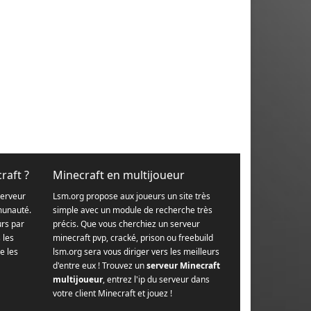
raft ?
Minecraft en multijoueur
serveur
Lsm.org propose aux joueurs un site très
munauté.
simple avec un module de recherche très
urs par
précis. Que vous cherchiez un serveur
s les
minecraft pvp, cracké, prison ou freebuild
e les
lsm.org sera vous diriger vers les meilleurs
d'entre eux ! Trouvez un
serveur Minecraft
multijoueur
, entrez l'ip du serveur dans
votre client Minecraft et jouez !