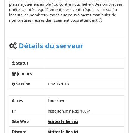
plaisir a jouer ensemble ( ou contre nous hehe ). De nombreuses
quêtes ajoutés régulièrement, des events réguliers, un staff a
l’écoute, de nombreux mods que vous aimerez manipuler, de
nombreuses heures d’amusement vous attendent 🙂
Détails du serveur
Statut
Joueurs
Version
1.12.2 - 1.13
Accès
Launcher
IP
historion.mine.gg:10074
Site Web
Visitez le lien ici
Discord
Visitez le lien ici