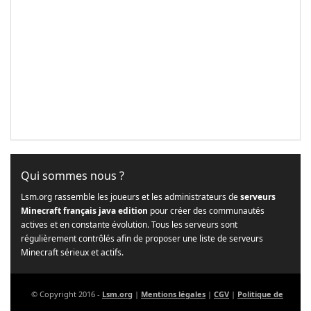
Qui sommes nous ?
Lsm.org rassemble les joueurs et les administrateurs de
serveurs
Minecraft français java edition
pour créer des communautés
actives et en constante évolution. Tous les serveurs sont
régulièrement contrôlés afin de proposer une liste de serveurs
Minecraft sérieux et actifs.
© Copyright 2016 -
Lsm.org
|
Mentions légales
|
CGV
|
Politique de