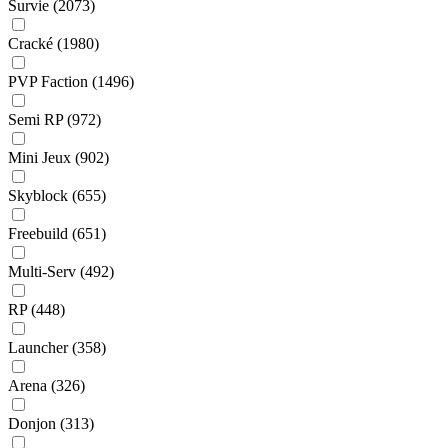
Survie
(2073)
Cracké
(1980)
PVP Faction
(1496)
Semi RP
(972)
Mini Jeux
(902)
Skyblock
(655)
Freebuild
(651)
Multi-Serv
(492)
RP
(448)
Launcher
(358)
Arena
(326)
Donjon
(313)