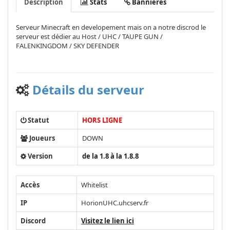
Description
Stats
Bannières
Serveur Minecraft en developement mais on a notre discrod le
serveur est dédier au Host / UHC / TAUPE GUN /
FALENKINGDOM / SKY DEFENDER
Détails du serveur
Statut
HORS LIGNE
Joueurs
DOWN
Version
de la 1.8 à la 1.8.8
Accès
Whitelist
IP
HorionUHC.uhcserv.fr
Discord
Visitez le lien ici