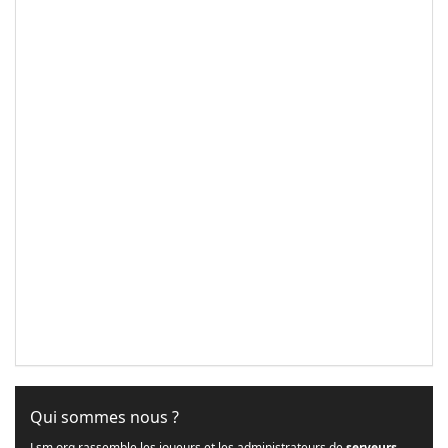
Qui sommes nous ?
Lsm.org rassemble les joueurs et les administrateurs de
serveurs