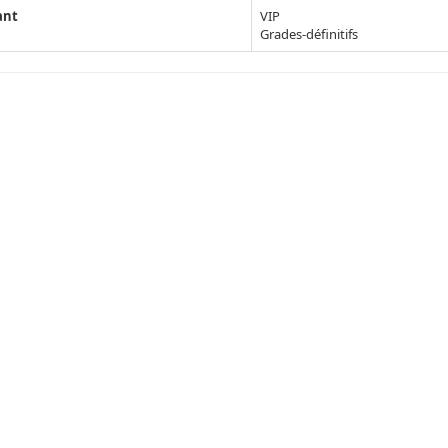
ant
VIP
Grades-définitifs