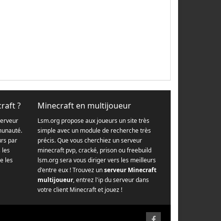
raft ?
Minecraft en multijoueur
serveur
Lsm.org propose aux joueurs un site très
munauté.
simple avec un module de recherche très
urs par
précis. Que vous cherchiez un serveur
s les
minecraft pvp, cracké, prison ou freebuild
e les
lsm.org sera vous diriger vers les meilleurs
d'entre eux ! Trouvez un
serveur Minecraft
multijoueur
, entrez l'ip du serveur dans
votre client Minecraft et jouez !