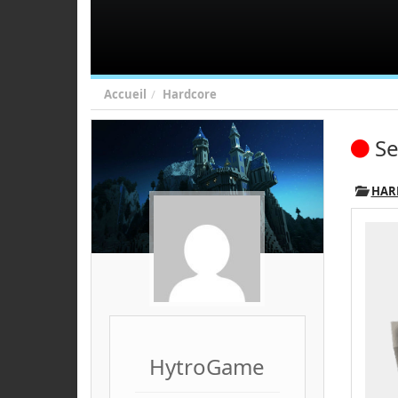
Accueil
Hardcore
Se
HAR
HytroGame