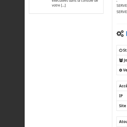
exécutées dans la console de
SERVE
votre […]
SERVE
St
J
Ve
Acc
IP
Site
Ato