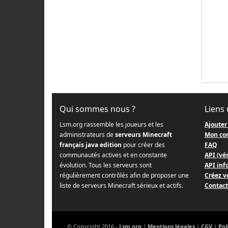
Qui sommes nous ?
Liens 
Lsm.org rassemble les joueurs et les
Ajouter
administrateurs de
serveurs Minecraft
Mon co
français java edition
pour créer des
FAQ
communautés actives et en constante
API (vér
évolution. Tous les serveurs sont
API info
régulièrement contrôlés afin de proposer une
Créez v
liste de serveurs Minecraft sérieux et actifs.
Contact
© Copyright 2016 -
Lsm.org
|
Mentions légales
|
CGV
|
Pol