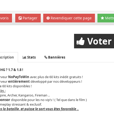
voris
Partager
Revendiquer cette page
Mettr
Voter
cription
Stats
Bannières
HG ? 1.7 & 1.8 !
rveur
NoPayToWin
avec plus de 60 kits inédit gratuits !
rveur
entièrement
développé par nos développeurs !
e 60 kits disponibles !
es :
ire, Archer, Kangaroo, Fireman ..
ponsor
disponible pour les no vip’s ! ( Tel que dans le film )
eplay stressant & exclusif.
s la bataille, et puisse le sort vous êtes favorable ..