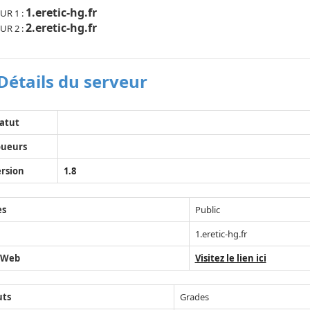
1.eretic-hg.fr
UR 1 :
2.eretic-hg.fr
UR 2 :
Détails du serveur
atut
oueurs
rsion
1.8
ès
Public
1.eretic-hg.fr
 Web
Visitez le lien ici
uts
Grades