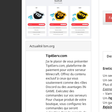
Fa
Actualité lsm.org
Tip4Serv.com
Des
J’ai le plaisir de vous présenter
Tip4Serv.com, plateforme de
Eretic
paiement pour votre serveur
Minecraft. Offrez du contenu
Un se
exclusif à ceux qui vous
Un se
soutiennent comme des rôles
Plus d
Discord ou des avantages IN-
Exempl
GAME. Exécutez des
– Vamp
commandes sur vos serveurs
Un
/s
Pour chaque produit de votre
Un gam
boutique, vous configurez les
Rejoin
commandes qui seront