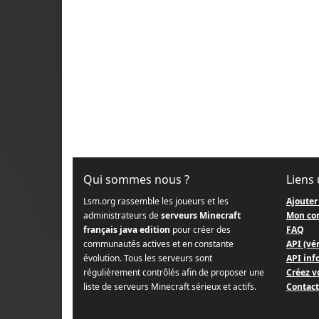
Qui sommes nous ?
Liens 
Lsm.org rassemble les joueurs et les
Ajouter
administrateurs de
serveurs Minecraft
Mon co
français java edition
pour créer des
FAQ
communautés actives et en constante
API (vér
évolution. Tous les serveurs sont
API info
régulièrement contrôlés afin de proposer une
Créez v
liste de serveurs Minecraft sérieux et actifs.
Contact