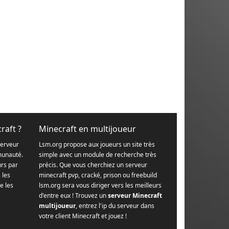
raft ?
Minecraft en multijoueur
serveur
Lsm.org propose aux joueurs un site très
munauté.
simple avec un module de recherche très
urs par
précis. Que vous cherchiez un serveur
s les
minecraft pvp, cracké, prison ou freebuild
e les
lsm.org sera vous diriger vers les meilleurs
d'entre eux ! Trouvez un
serveur Minecraft
multijoueur
, entrez l'ip du serveur dans
votre client Minecraft et jouez !