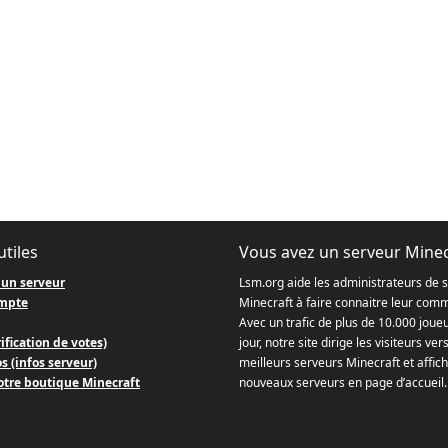
utiles
Vous avez un serveur Minec
 un serveur
Lsm.org aide les administrateurs de 
mpte
Minecraft à faire connaitre leur com
Avec un trafic de plus de 10.000 joue
ification de votes)
jour, notre site dirige les visiteurs ver
s (infos serveur)
meilleurs serveurs Minecraft et affich
otre boutique Minecraft
nouveaux serveurs en page d’accueil.