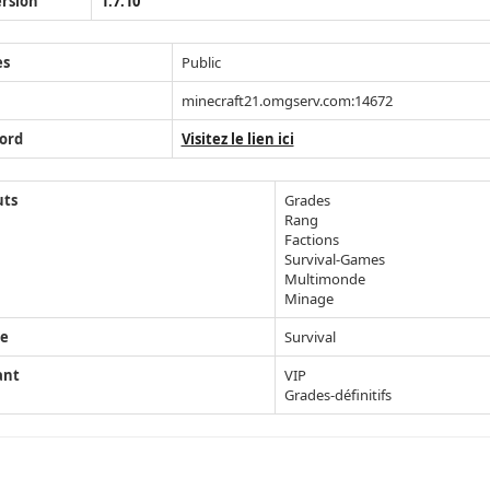
rsion
1.7.10
ès
Public
minecraft21.omgserv.com:14672
ord
Visitez le lien ici
uts
Grades
Rang
Factions
Survival-Games
Multimonde
Minage
e
Survival
ant
VIP
Grades-définitifs