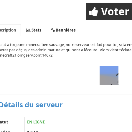
Voter
cription
Stats
Bannières
alut a toi jeune minecraftien sauvage, notre serveur est fait pour toi, si ta 
seras pas déçus, des admin mature et qui sont a l’écoute . Alors vient t’écla
inecraft21.omgserv.com:14672
Détails du serveur
atut
EN LIGNE