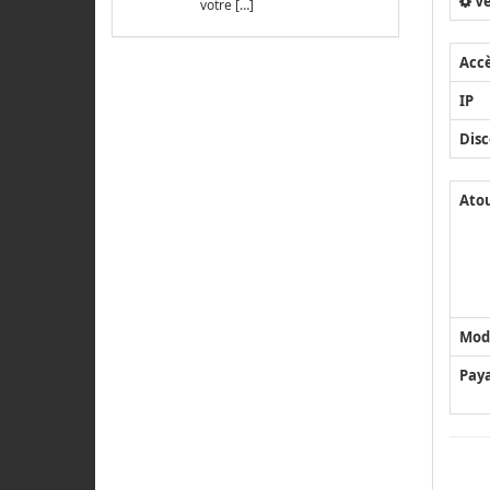
Ve
votre […]
Acc
IP
Disc
Ato
Mod
Pay