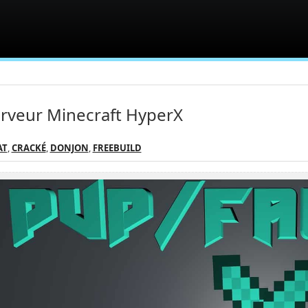
rveur Minecraft HyperX
AT
,
CRACKÉ
,
DONJON
,
FREEBUILD