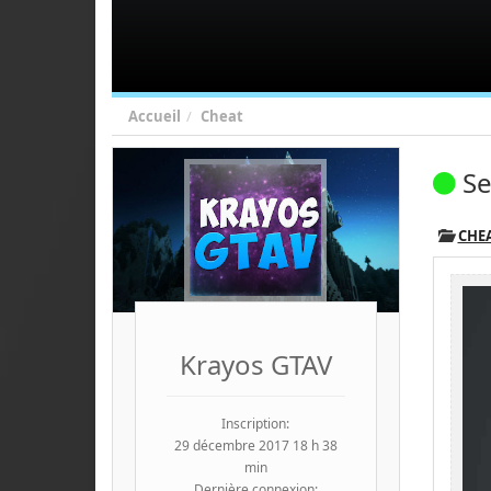
Accueil
Cheat
Se
CHE
Krayos GTAV
Inscription:
29 décembre 2017 18 h 38
min
Dernière connexion: