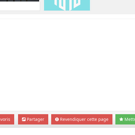
voris
Partager
Revendiquer cette page
Mettr