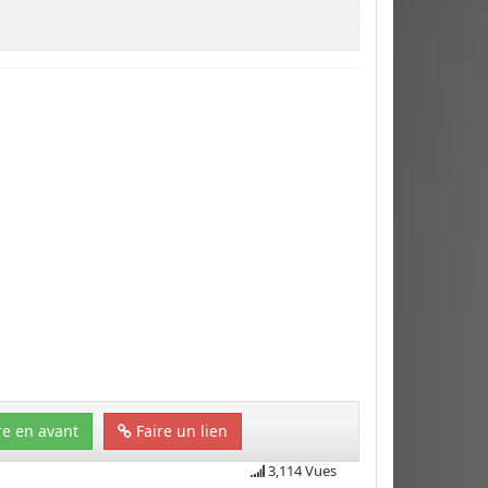
e en avant
Faire un lien
3,114 Vues