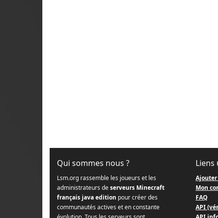
Qui sommes nous ?
Liens 
Lsm.org rassemble les joueurs et les
Ajouter
administrateurs de
serveurs Minecraft
Mon co
français java edition
pour créer des
FAQ
communautés actives et en constante
API (vér
évolution. Tous les serveurs sont
API info