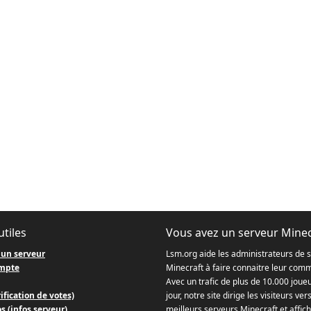
utiles
Vous avez un serveur Minec
 un serveur
Lsm.org aide les administrateurs de 
mpte
Minecraft à faire connaitre leur com
Avec un trafic de plus de 10.000 joue
ification de votes)
jour, notre site dirige les visiteurs ver
s (infos serveur)
meilleurs serveurs Minecraft et affich