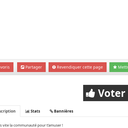
voris
Partager
Revendiquer cette page
Mettr
Voter
cription
Stats
Bannières
s vite la communauté pour t’amuser !