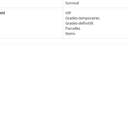
Survival
ant
VIP
Grades-temporaires
Grades-définitifs
Parcelles
Items