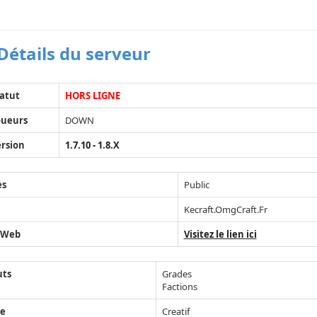
Détails du serveur
atut
HORS LIGNE
oueurs
DOWN
rsion
1.7.10 - 1.8.X
ès
Public
Kecraft.OmgCraft.Fr
 Web
Visitez le lien ici
uts
Grades
Factions
e
Creatif