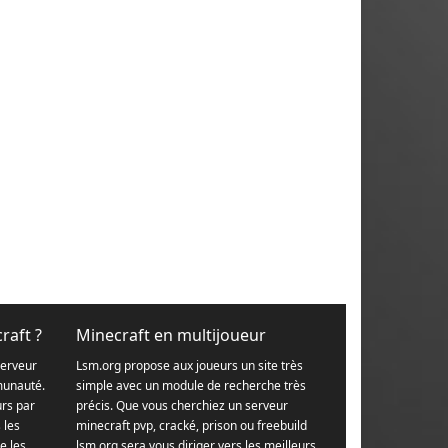
raft ?
Minecraft en multijoueur
serveur
Lsm.org propose aux joueurs un site très
munauté.
simple avec un module de recherche très
urs par
précis. Que vous cherchiez un serveur
s les
minecraft pvp, cracké, prison ou freebuild
e les
lsm.org sera vous diriger vers les meilleurs