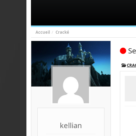
Accueil
Cracké
Se
CRA
kellian