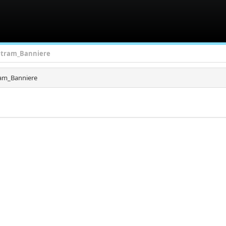
tram_Banniere
am_Banniere