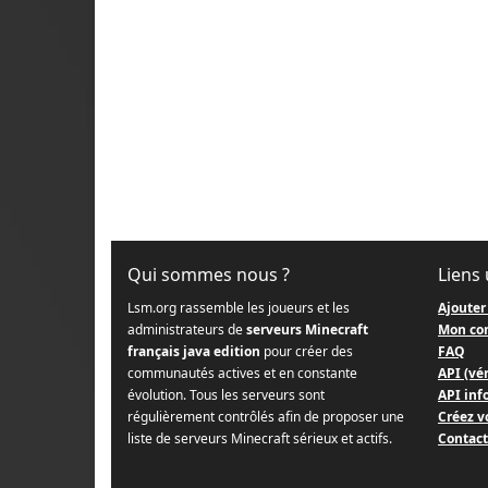
Qui sommes nous ?
Liens 
Lsm.org rassemble les joueurs et les
Ajouter
administrateurs de
serveurs Minecraft
Mon co
français java edition
pour créer des
FAQ
communautés actives et en constante
API (vér
évolution. Tous les serveurs sont
API info
régulièrement contrôlés afin de proposer une
Créez v
liste de serveurs Minecraft sérieux et actifs.
Contact