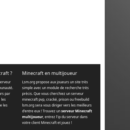
raft ?
Minecraft en multijoueur
serveur
Lsm.org propose aux joueurs un site très
munauté.
simple avec un module de recherche très
urs par
précis. Que vous cherchiez un serveur
s les
minecraft pvp, cracké, prison ou freebuild
e les
lsm.org sera vous diriger vers les meilleurs
d'entre eux ! Trouvez un
serveur Minecraft
multijoueur
, entrez l'ip du serveur dans
votre client Minecraft et jouez !