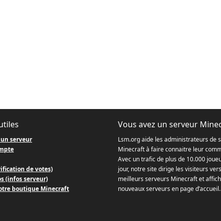
utiles
Vous avez un serveur Minec
 un serveur
Lsm.org aide les administrateurs de 
mpte
Minecraft à faire connaitre leur com
Avec un trafic de plus de 10.000 joue
ification de votes)
jour, notre site dirige les visiteurs ver
s (infos serveur)
meilleurs serveurs Minecraft et affich
otre boutique Minecraft
nouveaux serveurs en page d’accueil.