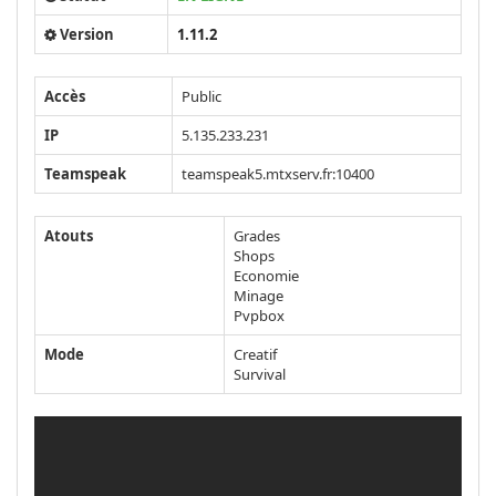
Version
1.11.2
Accès
Public
IP
5.135.233.231
Teamspeak
teamspeak5.mtxserv.fr:10400
Atouts
Grades
Shops
Economie
Minage
Pvpbox
Mode
Creatif
Survival