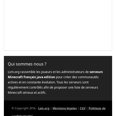
Qui sommes nous ?
Lsm.org rassemble les joueurs et les administrateurs de
serveurs
Minecraft français java edition
pour créer des communautés
actives et en constante évolution. Tous les serveurs sont
régulièrement contrôlés afin de proposer une liste de serveurs
Minecraft sérieux et actifs.
© Copyright 2016 -
Lsm.org
|
Mentions légales
|
CGV
|
Politique de
confidentialité