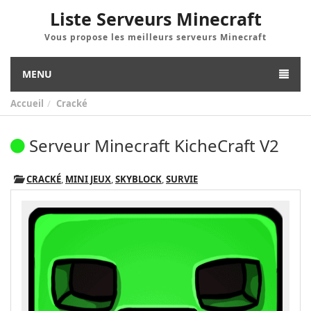
Liste Serveurs Minecraft
Vous propose les meilleurs serveurs Minecraft
MENU
Accueil
Cracké
Serveur Minecraft KicheCraft V2
CRACKÉ
,
MINI JEUX
,
SKYBLOCK
,
SURVIE