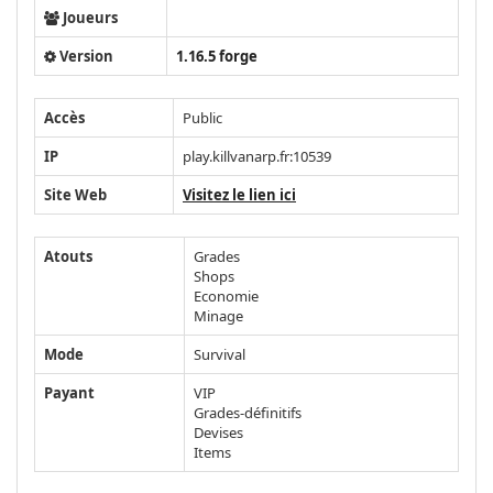
Joueurs
Version
1.16.5 forge
Accès
Public
IP
play.killvanarp.fr:10539
Site Web
Visitez le lien ici
Atouts
Grades
Shops
Economie
Minage
Mode
Survival
Payant
VIP
Grades-définitifs
Devises
Items