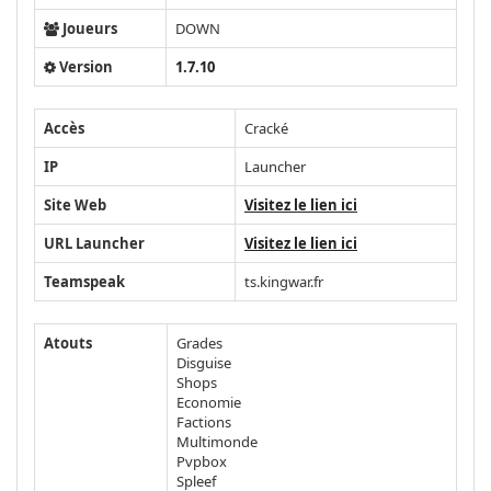
Joueurs
DOWN
Version
1.7.10
Accès
Cracké
IP
Launcher
Site Web
Visitez le lien ici
URL Launcher
Visitez le lien ici
Teamspeak
ts.kingwar.fr
Atouts
Grades
Disguise
Shops
Economie
Factions
Multimonde
Pvpbox
Spleef