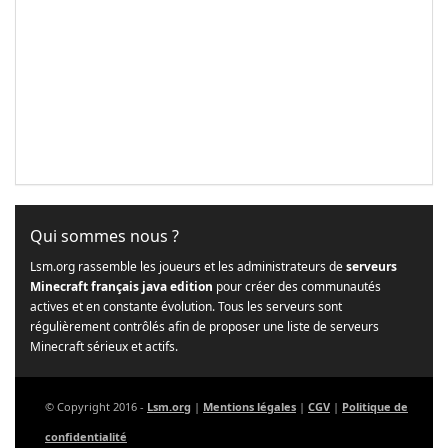
Qui sommes nous ?
Lsm.org rassemble les joueurs et les administrateurs de
serveurs
Minecraft français java edition
pour créer des communautés
actives et en constante évolution. Tous les serveurs sont
régulièrement contrôlés afin de proposer une liste de serveurs
Minecraft sérieux et actifs.
© Copyright 2016 -
Lsm.org
|
Mentions légales
|
CGV
|
Politique de
confidentialité