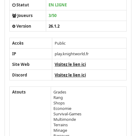
Statut
EN LIGNE
Joueurs
3/50
Version
26.1.2
Accès
Public
IP
play.knightworld.fr
Site Web
Visitez le lien ici
Discord
Visitez le lien ici
Atouts
Grades
Rang
Shops
Economie
Survival-Games
Multimonde
Terrains
Minage
Parcours