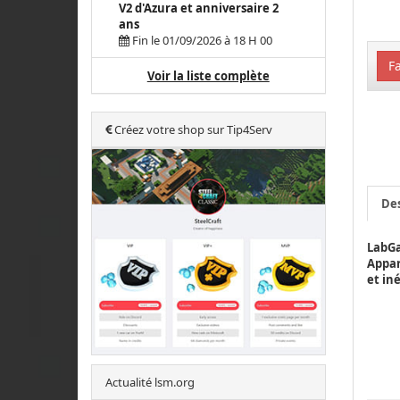
V2 d'Azura et anniversaire 2
ans
Fin le 01/09/2026 à 18 H 00
Fa
Voir la liste complète
Créez votre shop sur Tip4Serv
Des
LabGa
Appar
et in
Actualité lsm.org