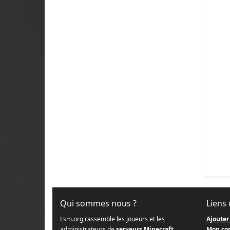
Qui sommes nous ?
Liens 
Lsm.org rassemble les joueurs et les
Ajouter
administrateurs de
serveurs Minecraft
Mon co