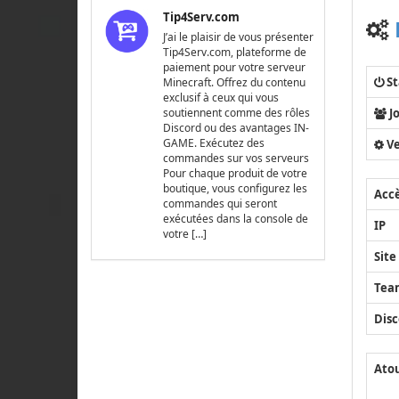
Tip4Serv.com
J’ai le plaisir de vous présenter
Tip4Serv.com, plateforme de
paiement pour votre serveur
St
Minecraft. Offrez du contenu
exclusif à ceux qui vous
J
soutiennent comme des rôles
Discord ou des avantages IN-
GAME. Exécutez des
Ve
commandes sur vos serveurs
Pour chaque produit de votre
boutique, vous configurez les
Acc
commandes qui seront
exécutées dans la console de
IP
votre […]
Site
Tea
Disc
Ato