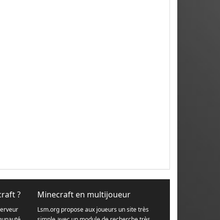
raft ?
Minecraft en multijoueur
serveur
Lsm.org propose aux joueurs un site très
munauté.
simple avec un module de recherche très