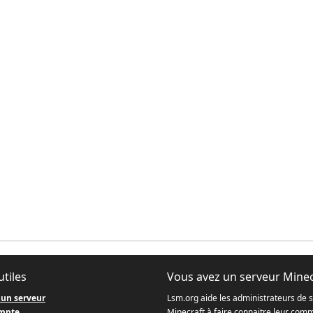
utiles
Vous avez un serveur Minec
 un serveur
Lsm.org aide les administrateurs de 
mpte
Minecraft à faire connaitre leur com