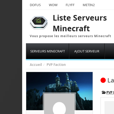
DOFUS
WOW
FLYFF
METIN2
Liste Serveurs
Minecraft
Vous propose les meilleurs serveurs Minecraft
SERVEURS MINECRAFT
AJOUT SERVEUR
Accueil
PVP Faction
La
PVP