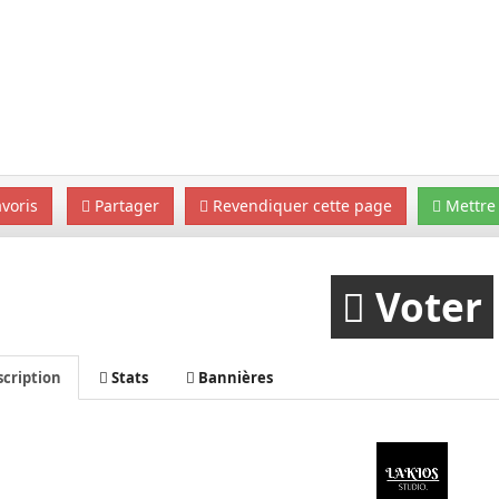
voris
Partager
Revendiquer cette page
Mettre 
Voter
cription
Stats
Bannières