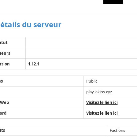
étails du serveur
atut
ueurs
rsion
1.12.1
ès
Public
play.lakios.xyz
 Web
Visitez le lien ici
ord
Visitez le lien ici
uts
Factions