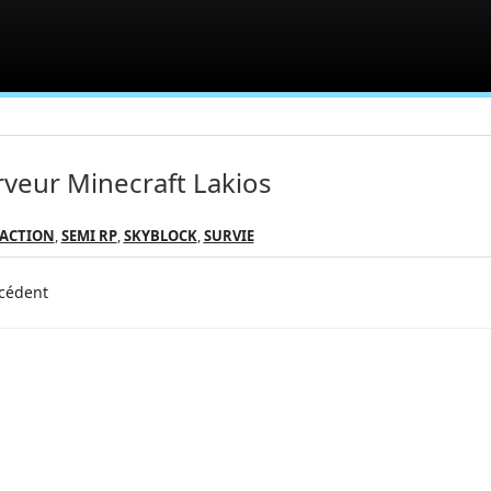
rveur Minecraft Lakios
FACTION
,
SEMI RP
,
SKYBLOCK
,
SURVIE
cédent