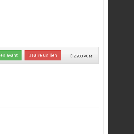
en avant
Faire un lien
2,933 Vues