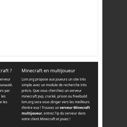
raft ?
Minecraft en multijoueur
serveur
Lsm.org propose aux joueurs un site très
munauté.
simple avec un module de recherche très
urs par
précis. Que vous cherchiez un serveur
s les
minecraft pvp, cracké, prison ou freebuild
e les
lsm.org sera vous diriger vers les meilleurs
d'entre eux ! Trouvez un
serveur Minecraft
multijoueur
, entrez l'ip du serveur dans
votre client Minecraft et jouez !