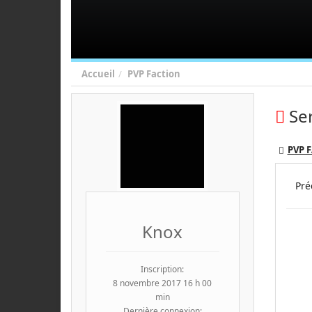
Accueil
PVP Faction
Se
PVP 
Pré
Knox
Inscription:
8 novembre 2017 16 h 00
min
Dernière connexion: