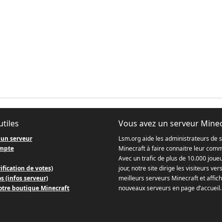
utiles
Vous avez un serveur Minec
 un serveur
Lsm.org aide les administrateurs de 
mpte
Minecraft à faire connaitre leur com
Avec un trafic de plus de 10.000 joue
ification de votes)
jour, notre site dirige les visiteurs ver
s (infos serveur)
meilleurs serveurs Minecraft et affich
otre boutique Minecraft
nouveaux serveurs en page d’accueil.