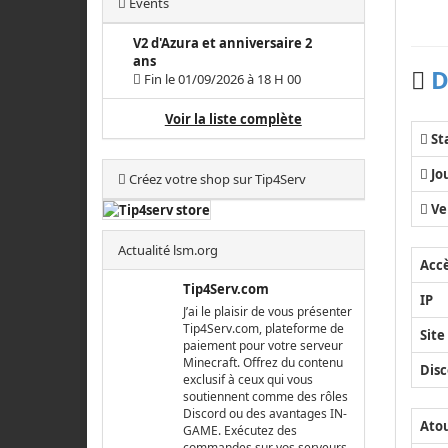
Events
V2 d'Azura et anniversaire 2
ans
D
Fin le 01/09/2026 à 18 H 00
Voir la liste complète
St
Jo
Créez votre shop sur Tip4Serv
Ve
Actualité lsm.org
Acc
Tip4Serv.com
IP
J’ai le plaisir de vous présenter
Tip4Serv.com, plateforme de
Site
paiement pour votre serveur
Minecraft. Offrez du contenu
Disc
exclusif à ceux qui vous
soutiennent comme des rôles
Discord ou des avantages IN-
Ato
GAME. Exécutez des
commandes sur vos serveurs