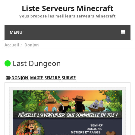
Liste Serveurs Minecraft
Vous propose les meilleurs serveurs Minecraft
MENU
Accueil
Donjon
Last Dungeon
DONJON
,
MAGIE
,
SEMI RP
,
SURVIE