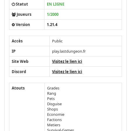
Statut
EN LIGNE
Joueurs
1/2000
Version
1.21.4
Accès
Public
IP
play.lastdungeon.fr
Site Web
Visitez le lien ici
Discord
Visitez le lien ici
Atouts
Grades
Rang
Pets
Disguise
Shops
Economie
Factions
Metiers
Survival-Games