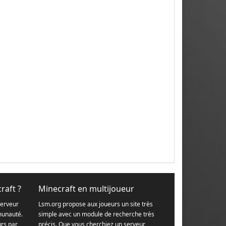
raft ?
Minecraft en multijoueur
serveur
Lsm.org propose aux joueurs un site très
munauté.
simple avec un module de recherche très
urs par
précis. Que vous cherchiez un serveur