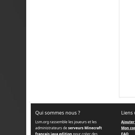
Qui sommes nous ?
Liens 
Lsm.org rassemble les joueurs et les
Ajouter
administrateurs de
serveurs Minecraft
Mon co
français java edition
pour créer des
FAQ