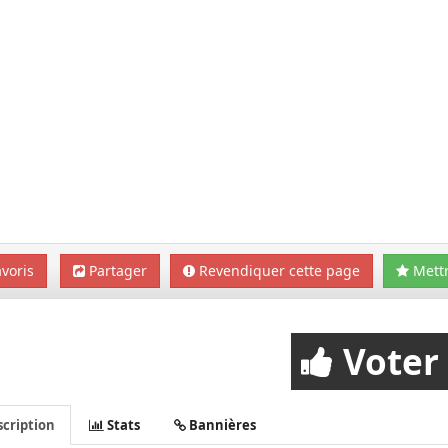
voris
Partager
Revendiquer cette page
Mettr
Voter
cription
Stats
Bannières