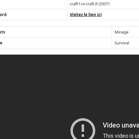
craft1.ni-craft.fr:25071
ord
Visitez le lien ici
uts
Minage
e
Survival