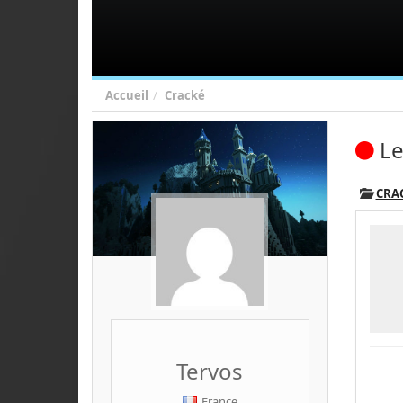
Accueil
Cracké
Le
CRA
Tervos
France