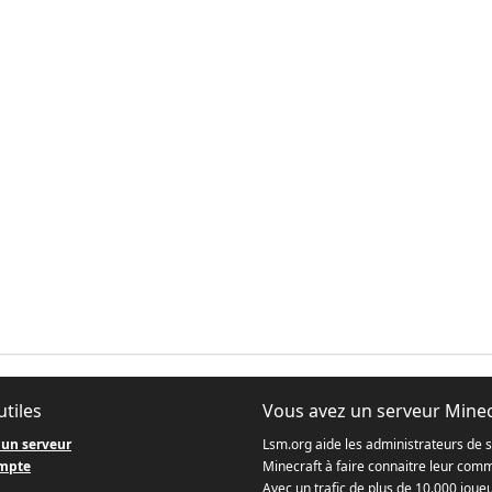
utiles
Vous avez un serveur Minec
 un serveur
Lsm.org aide les administrateurs de 
mpte
Minecraft à faire connaitre leur com
Avec un trafic de plus de 10.000 joue