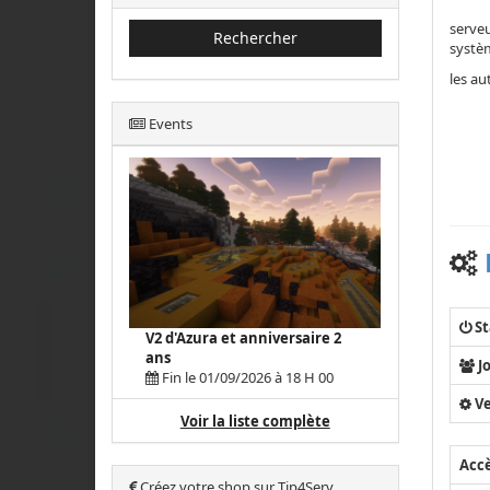
serveu
Rechercher
systèm
les au
Events
St
V2 d'Azura et anniversaire 2
ans
J
Fin le 01/09/2026 à 18 H 00
Ve
Voir la liste complète
Acc
Créez votre shop sur Tip4Serv