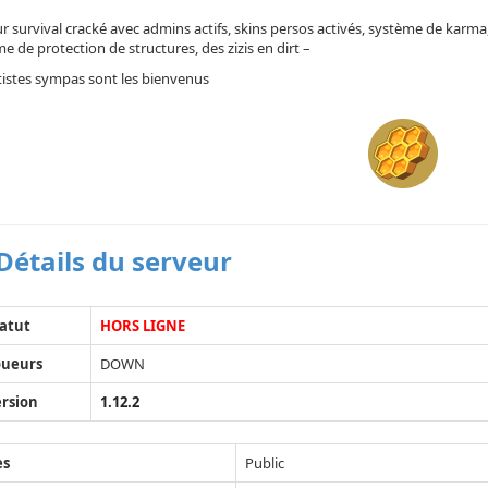
r survival cracké avec admins actifs, skins persos activés, système de karm
e de protection de structures, des zizis en dirt –
tistes sympas sont les bienvenus
Détails du serveur
atut
HORS LIGNE
oueurs
DOWN
rsion
1.12.2
ès
Public