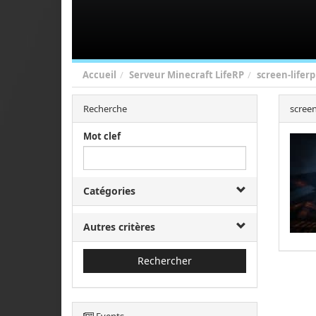
Accueil
Serveur Minecraft LifeRP
screen-liferp
Recherche
screen
Mot clef
Catégories
Autres critères
Rechercher