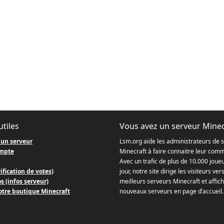
utiles
Vous avez un serveur Minec
 un serveur
Lsm.org aide les administrateurs de 
mpte
Minecraft à faire connaitre leur com
Avec un trafic de plus de 10.000 joue
ification de votes)
jour, notre site dirige les visiteurs ver
s (infos serveur)
meilleurs serveurs Minecraft et affich
otre boutique Minecraft
nouveaux serveurs en page d’accueil.