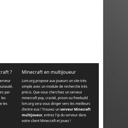
raft ?
Minecraft en multijoueur
serveur
Lsm.org propose aux joueurs un site très
munauté.
simple avec un module de recherche très
urs par
précis. Que vous cherchiez un serveur
s les
minecraft pvp, cracké, prison ou freebuild
e les
lsm.org sera vous diriger vers les meilleurs
d'entre eux ! Trouvez un
serveur Minecraft
multijoueur
, entrez l'ip du serveur dans
votre client Minecraft et jouez !